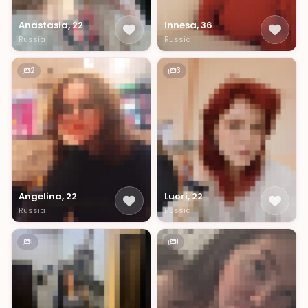
Anastasia, 22
Innesa, 36
Russia
Russia
2
3
Angelina, 22
Luori, 22
Russia
Russia
1
1