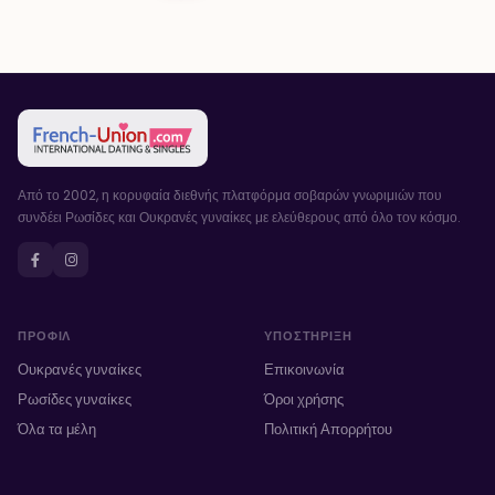
Από το 2002, η κορυφαία διεθνής πλατφόρμα σοβαρών γνωριμιών που
συνδέει Ρωσίδες και Ουκρανές γυναίκες με ελεύθερους από όλο τον κόσμο.
ΠΡΟΦΊΛ
ΥΠΟΣΤΉΡΙΞΗ
Ουκρανές γυναίκες
Επικοινωνία
Ρωσίδες γυναίκες
Όροι χρήσης
Όλα τα μέλη
Πολιτική Απορρήτου