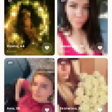
1
2
Dasha, 44
Alexandra, 36
Russia
Russia
6
2
Asia, 36
Ekaterina, 33