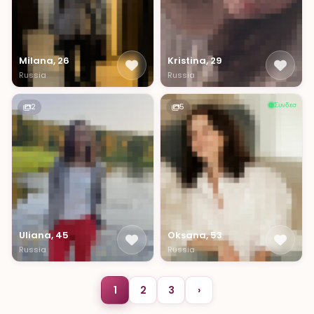
Milana, 26
Kristina, 29
Russia
Russia
Συνδεσ
2
5
Uliana, 45
Oksana, 53
Russia
Russia
1
2
3
›