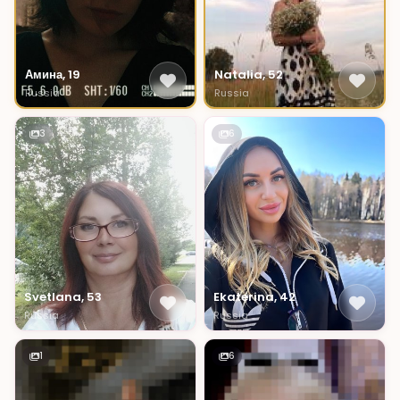
Амина, 19
Natalia, 52
Russia
Russia
3
6
Svetlana, 53
Ekaterina, 42
Russia
Russia
1
6