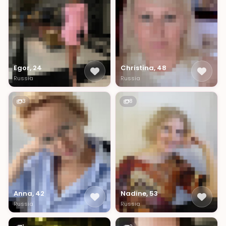
Egor, 24
Christina, 48
Russia
Russia
3
8
Anna, 42
Nadine, 53
Russia
Russia