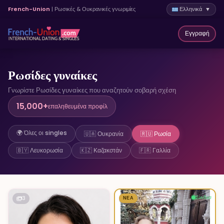
French-Union
| Ρωσικές & Ουκρανικές γνωριμίες
Ελληνικά ▼
Εγγραφή
Ρωσίδες γυναίκες
Γνωρίστε Ρωσίδες γυναίκες που αναζητούν σοβαρή σχέση
15,000+
επαληθευμένα προφίλ
🌍 Όλες οι singles
🇺🇦 Ουκρανία
🇷🇺 Ρωσία
🇧🇾 Λευκορωσία
🇰🇿 Καζακστάν
🇫🇷 Γαλλία
Συνδεσ
3
ΝΈΑ
3