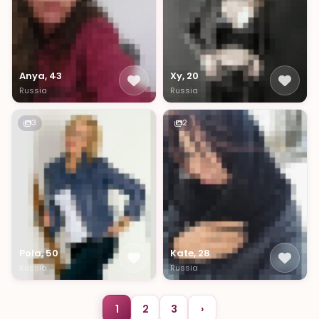
Anya, 43
Xy, 20
Russia
Russia
3
2
Pola, 50
Kate, 28
Russia
Russia
1
2
3
›