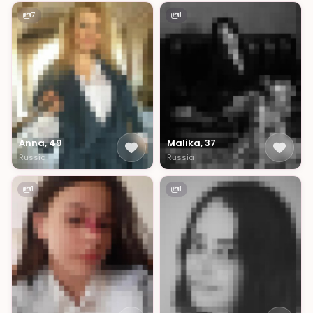
7
1
Anna, 49
Malika, 37
Russia
Russia
1
1