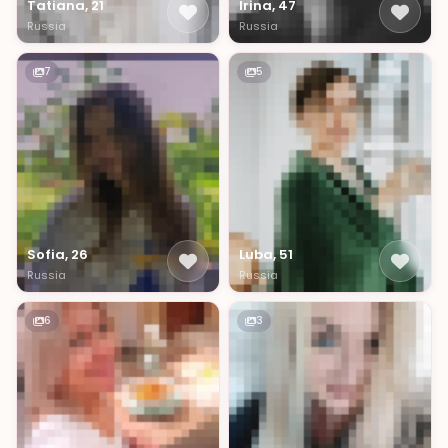
Tatiana, 21
Irina, 47
Russia
Russia
7
5
Sofia, 26
Luba, 51
Russia
Russia
6
3