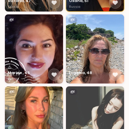
Oxana, 51
Victoria, 47
Russia
Russia
1
1
Marine , 45
Evgenia, 48
Russia
Russia
5
1