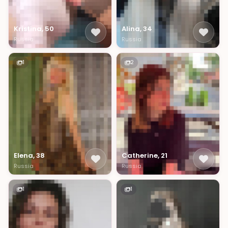
Kristina, 50
Alina, 34
Russia
Russia
1
2
Elena, 38
Catherine, 21
Russia
Russia
1
1