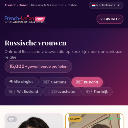
French-Union
| Russisch & Oekraïens daten
Nederlands ▼
REGISTREER
Russische vrouwen
Ontmoet Russische vrouwen die op zoek zijn naar een serieuze
relatie
15,000+
geverifieerde profielen
🌍 Alle singles
🇺🇦 Oekraïne
🇷🇺 Rusland
🇧🇾 Wit Rusland
🇰🇿 Kazachstan
🇫🇷 Frankrijk
Online
3
NIEUW
3