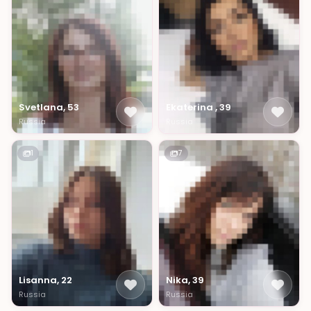
Svetlana, 53
Ekaterina , 39
Russia
Russia
1
7
Lisanna, 22
Nika, 39
Russia
Russia