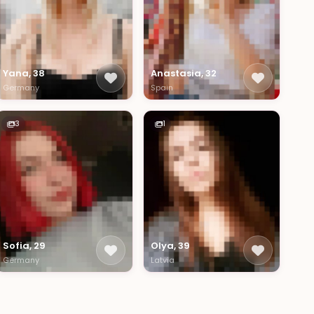
Yana, 38
Anastasia, 32
Germany
Spain
3
1
Sofia, 29
Olya, 39
Germany
Latvia