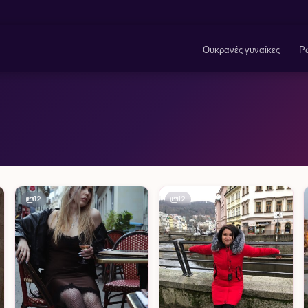
Ουκρανές γυναίκες
Ρω
12
12