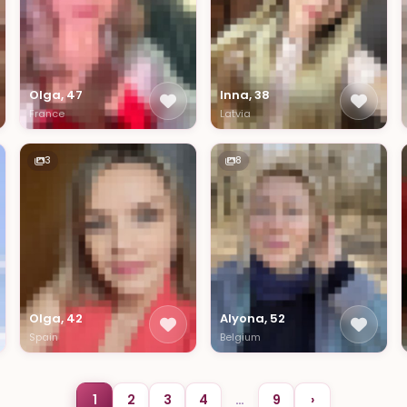
Olga, 47
Inna, 38
France
Latvia
3
8
Olga, 42
Alyona, 52
Spain
Belgium
1
2
3
4
…
9
›