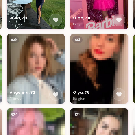
Julia, 39
Olga, 38
Estonia
Italy
6
2
Angelina, 32
Olya, 35
France
Belgium
2
2