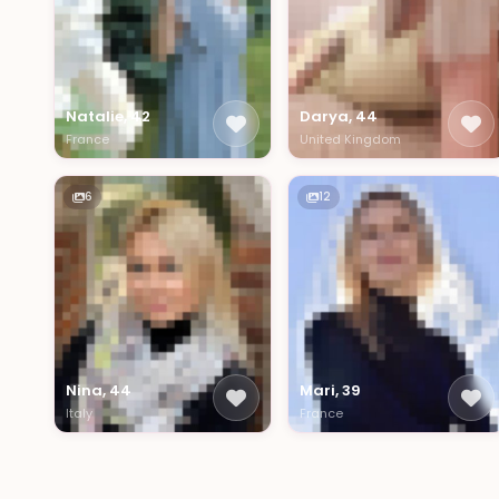
Natalie, 42
Darya, 44
France
United Kingdom
6
12
Nina, 44
Mari, 39
Italy
France