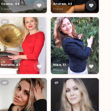
Oxana , 44
Andrea, 43
France
France
4
7
Natalia, 47
Nika, 51
France
France
8
1