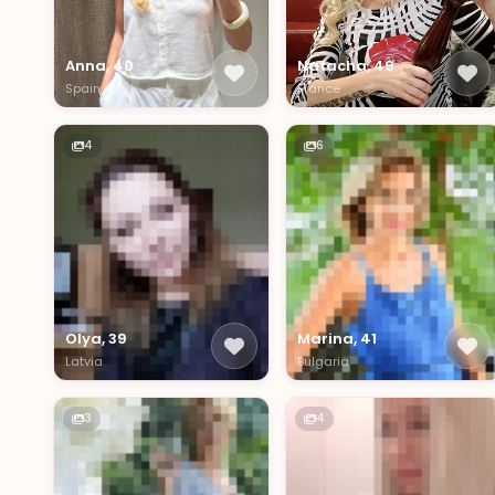
Anna, 40
Natacha, 49
Spain
France
4
6
Olya, 39
Marina, 41
Latvia
Bulgaria
3
4