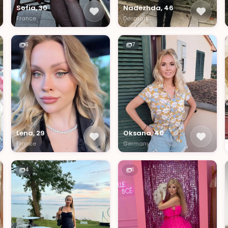
Sofia, 30
Nadezhda, 46
France
Denmark
6
7
Lena, 29
Oksana, 40
France
Germany
4
1