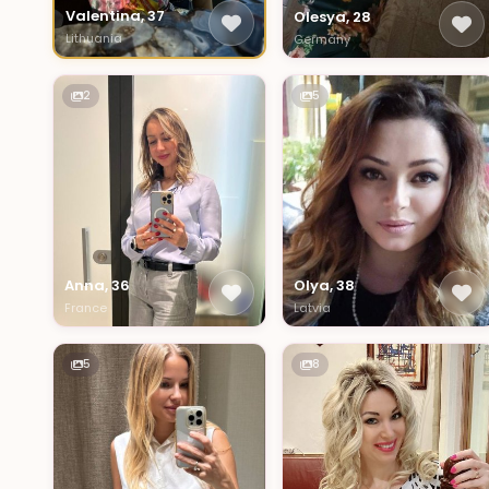
Valentina, 37
Olesya, 28
Lithuania
Germany
2
5
Anna, 36
Olya, 38
France
Latvia
5
8