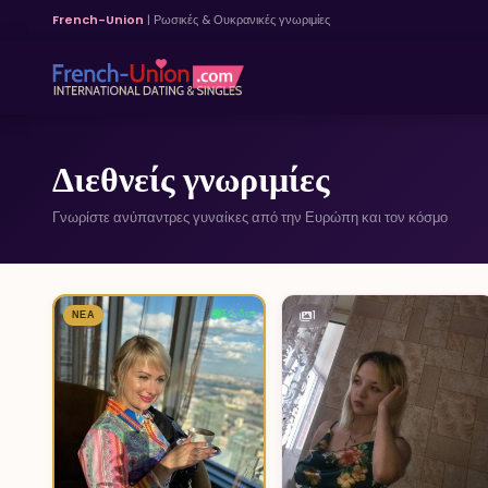
French-Union
| Ρωσικές & Ουκρανικές γνωριμίες
Διεθνείς γνωριμίες
Γνωρίστε ανύπαντρες γυναίκες από την Ευρώπη και τον κόσμο
Συνδεσ
1
ΝΈΑ
3