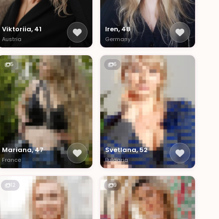
Viktoriia, 41
Iren, 48
Austria
Germany
5
6
Mariana, 47
Svetlana, 52
France
Bulgaria
12
9