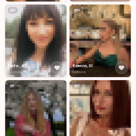
6
4
Nefa , 41
Ksenia, 31
Ukraine
Ukraine
1
3