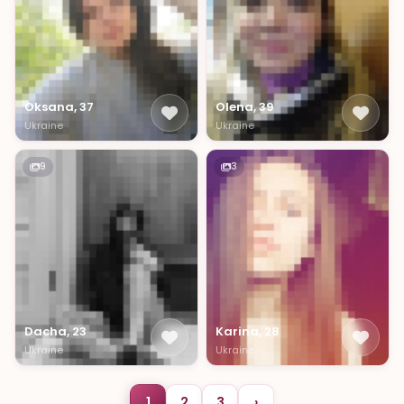
Oksana, 37
Olena, 39
Ukraine
Ukraine
9
3
Dacha, 23
Karina, 28
Ukraine
Ukraine
1
2
3
›