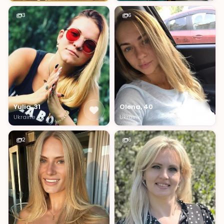
3
6
Yulia, 31
Olena, 40
Ukraine
Ukraine
2
6