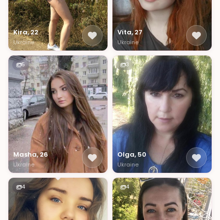
Kira, 22
Vita, 27
Ukraine
Ukraine
5
3
Masha, 26
Olga, 50
Ukraine
Ukraine
4
4