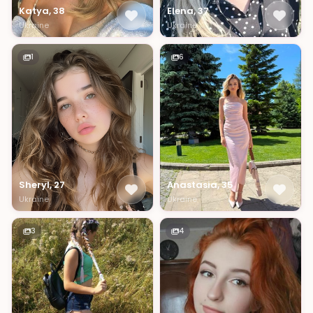
Katya, 38
Elena, 37
Ukraine
Ukraine
1
6
Sheryl, 27
Anastasia, 35
Ukraine
Ukraine
3
4