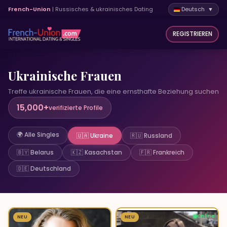
French-Union
| Russisches & ukrainisches Dating
Deutsch ▼
REGISTRIEREN
Ukrainische Frauen
Treffe ukrainische Frauen, die eine ernsthafte Beziehung suchen
15,000+
verifizierte Profile
🌍 Alle Singles
🇺🇦 Ukraine
🇷🇺 Russland
🇧🇾 Belarus
🇰🇿 Kasachstan
🇫🇷 Frankreich
🇩🇪 Deutschland
Online
NEU
1
NEU
1