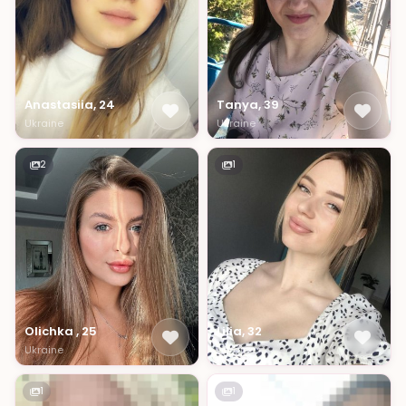
Anastasiia, 24
Tanya, 39
Ukraine
Ukraine
2
1
Olichka , 25
Lilia, 32
Ukraine
Ukraine
1
1