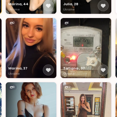
Marina, 44
Julia, 28
Ukraine
Ukraine
2
1
Marina, 37
Tatiana , 37
Ukraine
Ukraine
9
12