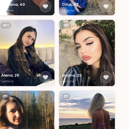
Tatiana, 40
Olha, 47
Ukraine
Ukraine
12
3
Alena, 25
Oxana, 23
Ukraine
Ukraine
5
1