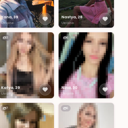
Yana, 39
Nastya, 28
Ukraine
Ukraine
3
6
Katya, 29
Nina, 30
Ukraine
Ukraine
7
6