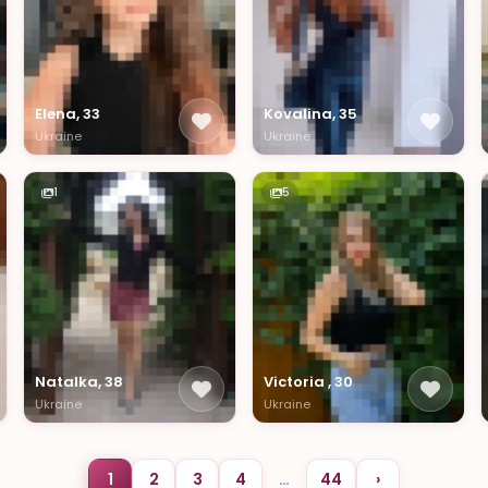
Elena, 33
Kovalina, 35
Ukraine
Ukraine
1
5
Natalka, 38
Victoria , 30
Ukraine
Ukraine
1
2
3
4
…
44
›