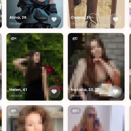
Alina, 26
Oxana, 35
Ukraine
Ukraine
4
2
Helen, 41
Natalia, 33
Ukraine
Ukraine
5
12