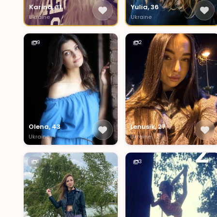
Karina, 31
Yulia, 36
Ukraine
Ukraine
9
2
Olena, 43
Lenusik, 27
Ukraine
Ukraine
1
3