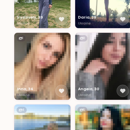
Iryslovely, 39
Daria, 29
Ukraine
Ukraine
1
8
Inna, 34
Angela, 30
Ukraine
Ukraine
4
5