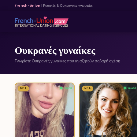
French-Union
| Ρωσικές & Ουκρανικές γνωριμίες
Ουκρανές γυναίκες
Γνωρίστε Ουκρανές γυναίκες που αναζητούν σοβαρή σχέση
Συνδεσ
Συνδεσ
ΝΈΑ
6
ΝΈΑ
1