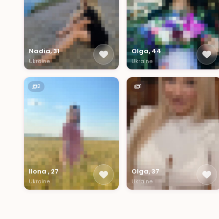
Nadia, 31
Olga, 44
Ukraine
Ukraine
2
1
Ilona , 27
Olga, 37
Ukraine
Ukraine