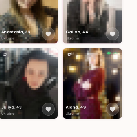
Anastasia, 36
Galina, 44
Ukraine
Ukraine
Συνδεσ
1
12
Juliya, 43
Alona, 49
Ukraine
Ukraine