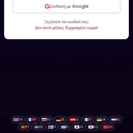
Σύνδεση με Google
Ξεχάσατε τον κωδικό σας;
Δεν είστε μέλος; Εγγραφείτε τώρα!
EN
FR
RU
DE
ES
IT
UK
NL
PT
SE
FI
EL
JA
KO
ZH