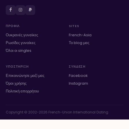
ΠΡΟΦΊΛ
SITES
Ουκρανές γυναίκες
French-Asia
Ρωσίδες γυναίκες
Το blog μας
Όλοι οι singles
ΥΠΟΣΤΉΡΙΞΗ
ΣΎΝΔΕΣΗ
Επικοινώνησε μαζί μας
Facebook
Όροι χρήσης
Instagram
Πολιτική απορρήτου
Copyright © 2002-2026 French-Union International Dating