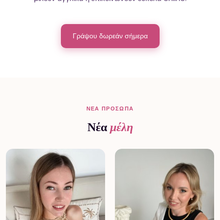
Γράψου δωρεάν σήμερα
ΝΈΑ ΠΡΌΣΩΠΑ
Νέα
μέλη