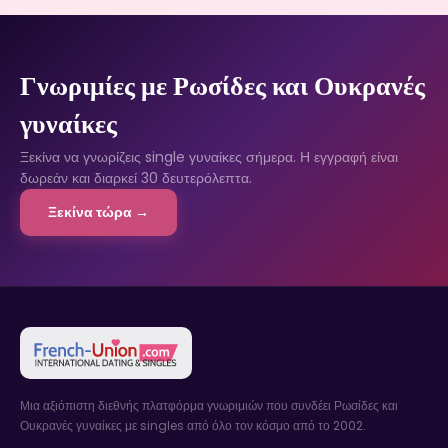
Γνωριμίες με Ρωσίδες και Ουκρανές
γυναίκες
Ξεκίνα να γνωρίζεις single γυναίκες σήμερα. Η εγγραφή είναι
δωρεάν και διαρκεί 30 δευτερόλεπτα.
Ξεκίνα τώρα →
Μια αξιόπιστη διεθνής πλατφόρμα γνωριμιών που συνδέει Ρωσίδες και
Ουκρανές γυναίκες με singles από όλο τον κόσμο από το 2002.