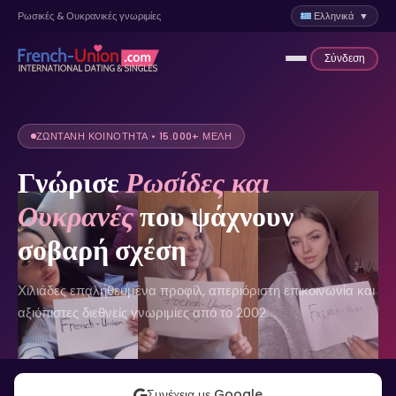
Ρωσικές & Ουκρανικές γνωριμίες
Ελληνικά ▼
Σύνδεση
ΖΩΝΤΑΝΉ ΚΟΙΝΌΤΗΤΑ • 15.000+ ΜΈΛΗ
Γνώρισε
Ρωσίδες και
Ουκρανές
που ψάχνουν
σοβαρή σχέση
Χιλιάδες επαληθευμένα προφίλ, απεριόριστη επικοινωνία και
αξιόπιστες διεθνείς γνωριμίες από το 2002.
Συνέχεια με Google