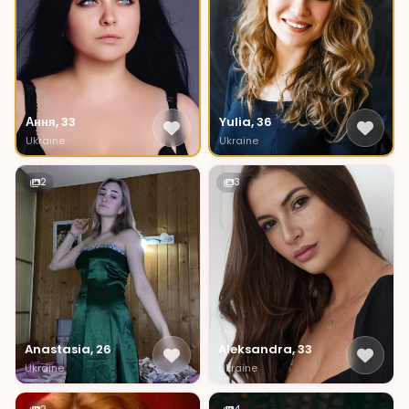
Ання, 33
Yulia, 36
Ukraine
Ukraine
2
3
Anastasia, 26
Aleksandra, 33
Ukraine
Ukraine