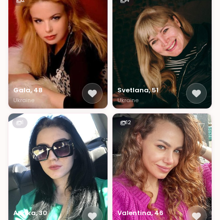
2
4
Gala, 48
Svetlana, 51
Ukraine
Ukraine
1
12
Aurika, 30
Valentina, 46