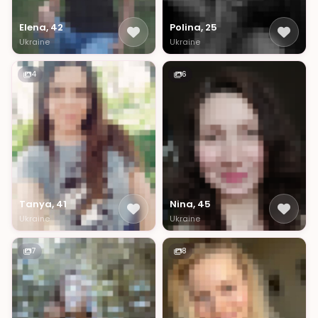
Elena, 42
Polina, 25
Ukraine
Ukraine
4
6
Tanya, 41
Nina, 45
Ukraine
Ukraine
7
8