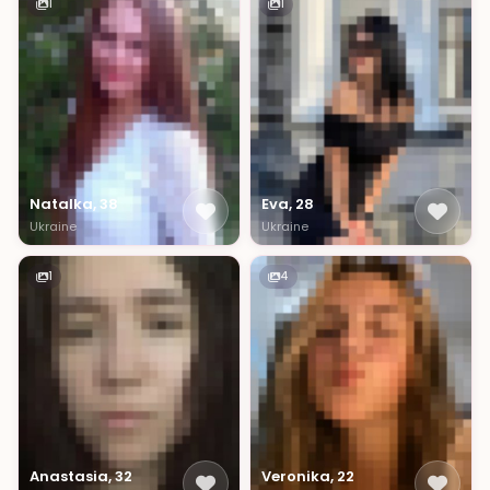
1
1
Natalka, 38
Eva, 28
Ukraine
Ukraine
1
4
Anastasia, 32
Veronika, 22