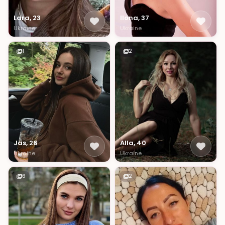
Lara, 23
Ilona, 37
Ukraine
Ukraine
1
2
Jas, 26
Alla, 40
Ukraine
Ukraine
6
2