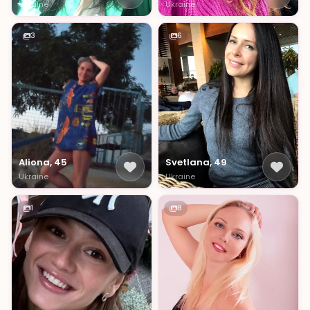
Ukraine
Ukraine
3
6
Aliona, 45
Svetlana, 49
Ukraine
Ukraine
1
8