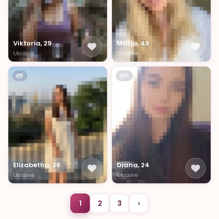
Viktoria, 29
Maria, 43
Ukraine
Ukraine
1
4
Elizabetha, 26
Diana, 24
Ukraine
Ukraine
1
2
3
›