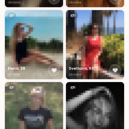
Ukraine
Ukraine
1
3
Elena, 28
Svetlana, 53
Ukraine
Ukraine
1
5