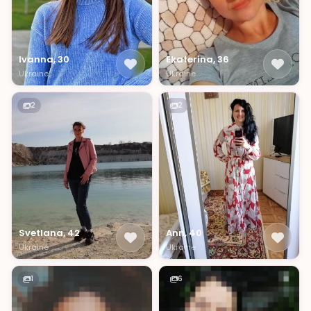
Ivanna, 30
Ekaterina, 36
Ukraine
Ukraine
2
2
Svetlana, 42
Ann, 40
Ukraine
Ukraine
1
6