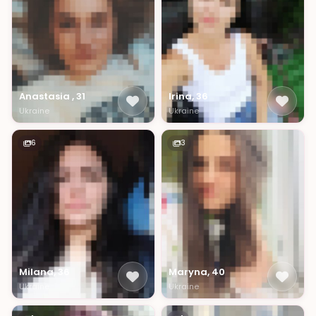
Anastasia , 31
Irina, 36
Ukraine
Ukraine
6
3
Milana, 36
Maryna, 40
Ukraine
Ukraine