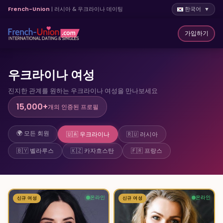
French-Union
| 러시아 & 우크라이나 데이팅
한국어 ▼
가입하기
우크라이나 여성
진지한 관계를 원하는 우크라이나 여성을 만나보세요
15,000+
개의 인증된 프로필
🌍 모든 회원
🇺🇦 우크라이나
🇷🇺 러시아
🇧🇾 벨라루스
🇰🇿 카자흐스탄
🇫🇷 프랑스
온라인
온라인
신규 여성
4
신규 여성
1