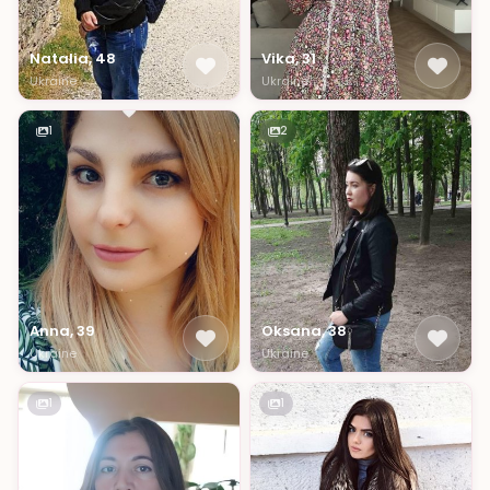
Natalia, 48
Vika, 31
Ukraine
Ukraine
1
2
Anna, 39
Oksana, 38
Ukraine
Ukraine
1
1