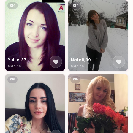
4
7
Yuliia, 37
Natali, 39
Ukraine
Ukraine
6
5