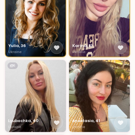
Yulia, 36
Karina, 31
Ukraine
Ukraine
6
6
Lyubochka, 40
Anastasia, 41
Ukraine
Ukraine