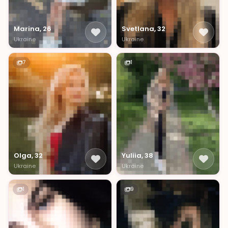
Marina, 26
Svetlana, 32
Ukraine
Ukraine
7
1
Olga, 32
Yuliia, 38
Ukraine
Ukraine
1
9