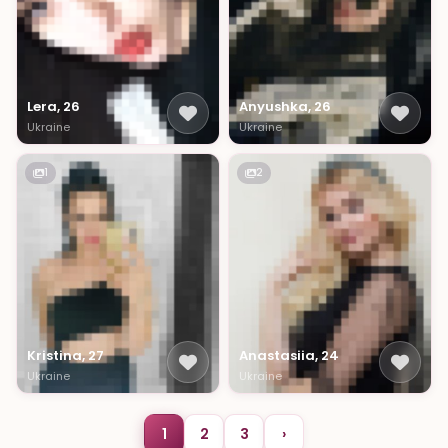
Lera, 26
Anyushka, 26
Ukraine
Ukraine
1
2
Kristina, 27
Anastasiia, 24
Ukraine
Ukraine
1
2
3
›