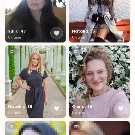
Yulia, 47
Natalia, 35
Ukraine
Ukraine
2
2
Nataliia, 39
Olena, 48
Ukraine
Ukraine
1
3