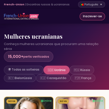
French-Union
| Encontros russos & ucranianos
Português ▼
Inscrever-se
Mulheres ucranianas
Conheça mulheres ucranianas que procuram uma relação
séria
15,000+
perfis verificados
🌍 Todas as solteiras
🇺🇦 Ucrânia
🇷🇺 Rússia
🇧🇾 Bielorrússia
🇰🇿 Cazaquistão
🇫🇷 França
Online
Online
NOVA
1
NOVA
6