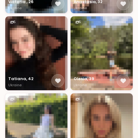
Victoria , 26
Anastasia, 32
Ukraine
Ukraine
5
5
Tatiana, 42
Olesia, 39
Ukraine
Ukraine
1
1