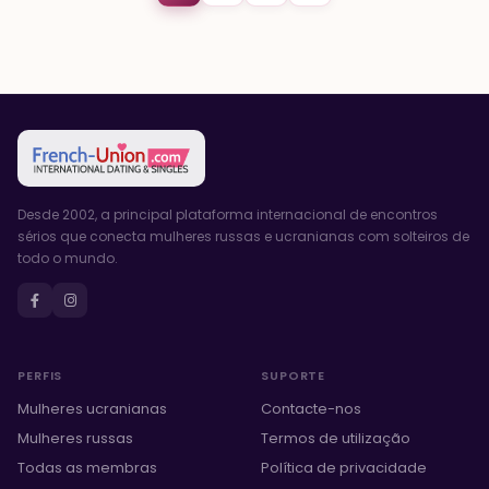
Desde 2002, a principal plataforma internacional de encontros
sérios que conecta mulheres russas e ucranianas com solteiros de
todo o mundo.
PERFIS
SUPORTE
Mulheres ucranianas
Contacte-nos
Mulheres russas
Termos de utilização
Todas as membras
Política de privacidade