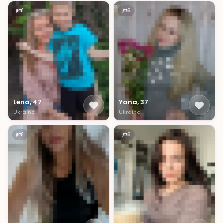
1
6
Lena, 47
Yana, 37
Ukraine
Ukraine
1
6