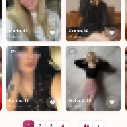
Maria, 43
Oxana, 30
Ukraine
Ukraine
5
3
Karina, 33
Victoria, 26
Ukraine
Ukraine
1
2
3
4
…
44
›