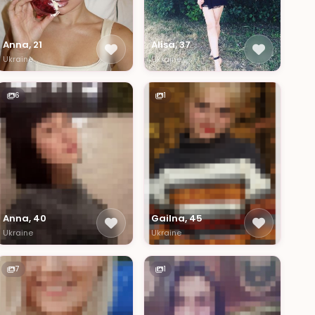
Anna, 21
Alisa, 37
Ukraine
Ukraine
6
1
Anna, 40
Gailna, 45
Ukraine
Ukraine
7
1