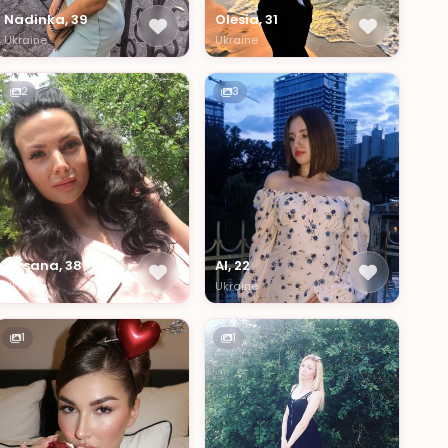
Nadinka, 39
Olesia, 31
Ukraine
Ukraine
2
3
Oksana, 38
Al, 22
Ukraine
Ukraine
1
1