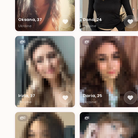
Oksana, 37
Dona, 24
Ukraine
Ukraine
6
1
Irina, 37
Daria, 25
Ukraine
Ukraine
3
1