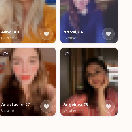
Alina, 40
Natali, 34
Ukraine
Ukraine
4
8
Anastasiia, 27
Angelina, 35
Ukraine
Ukraine