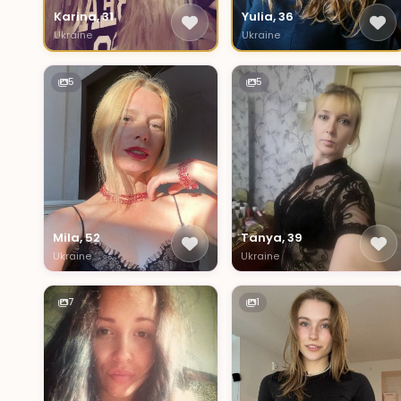
Karina, 31
Yulia, 36
Ukraine
Ukraine
5
5
Mila, 52
Tanya, 39
Ukraine
Ukraine
7
1