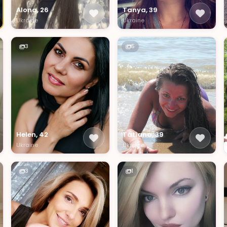
Alona, 26
Tanya, 39
Ukraine
Ukraine
3
5
Helen, 42
Tatiana, 39
Ukraine
Ukraine
3
1