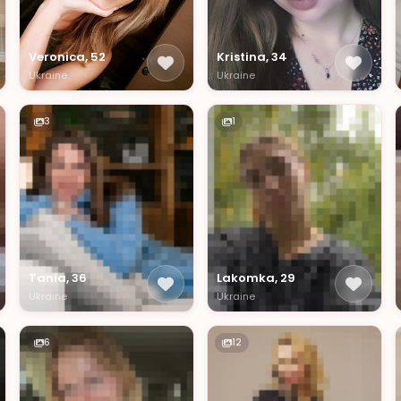
Veronica, 52
Kristina, 34
Ukraine
Ukraine
3
1
Tania, 36
Lakomka, 29
Ukraine
Ukraine
6
12